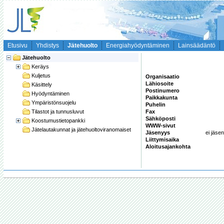
Etusivu
Yhdistys
Jätehuolto
Energiahyödyntäminen
Lainsäädäntö
Jätehuolto
Keräys
Kuljetus
Organisaatio
Lähiosoite
Käsittely
Postinumero
Hyödyntäminen
Paikkakunta
Ympäristönsuojelu
Puhelin
Tilastot ja tunnusluvut
Fax
Sähköposti
Koostumustietopankki
WWW-sivut
Jätelautakunnat ja jätehuoltoviranomaiset
Jäsenyys
ei jäsen
Liittymisaika
Aloitusajankohta