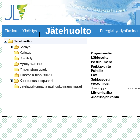
Jätehuolto
Etusivu
Yhdistys
Energiahyödyntäminen
Jätehuolto
Keräys
Kuljetus
Organisaatio
Lähiosoite
Käsittely
Postinumero
Hyödyntäminen
Paikkakunta
Ympäristönsuojelu
Puhelin
Tilastot ja tunnusluvut
Fax
Sähköposti
Koostumustietopankki
WWW-sivut
Jätelautakunnat ja jätehuoltoviranomaiset
Jäsenyys
ei jäsen
Liittymisaika
Aloitusajankohta