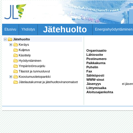
Jätehuolto
Etusivu
Yhdistys
Energiahyödyntäminen
Jätehuolto
Keräys
Kuljetus
Organisaatio
Lähiosoite
Käsittely
Postinumero
Hyödyntäminen
Paikkakunta
Ympäristönsuojelu
Puhelin
Tilastot ja tunnusluvut
Fax
Sähköposti
Koostumustietopankki
WWW-sivut
Jätelautakunnat ja jätehuoltoviranomaiset
Jäsenyys
ei jäsen
Liittymisaika
Aloitusajankohta