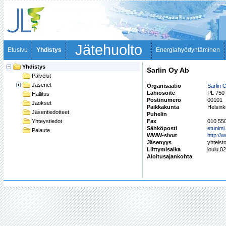
Jätehuolto
Etusivu
Yhdistys
Energiahyödyntäminen
Yhdistys
Sarlin Oy Ab
Palvelut
Jäsenet
Organisaatio
Sarlin 
Lähiosoite
PL 750
Hallitus
Postinumero
00101
Jaokset
Paikkakunta
Helsink
Jäsentiedotteet
Puhelin
Yhteystiedot
Fax
010 55
Sähköposti
etunimi
Palaute
WWW-sivut
http://
Jäsenyys
yhteist
Liittymisaika
joulu.0
Aloitusajankohta