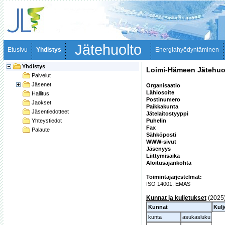
Jätehuolto
Etusivu
Yhdistys
Energiahyödyntäminen
Yhdistys
Loimi-Hämeen Jätehuo
Palvelut
Jäsenet
Organisaatio
Lähiosoite
Hallitus
Postinumero
Jaokset
Paikkakunta
Jäsentiedotteet
Jätelaitostyyppi
Yhteystiedot
Puhelin
Fax
Palaute
Sähköposti
WWW-sivut
Jäsenyys
Liittymisaika
Aloitusajankohta
Toimintajärjestelmät:
ISO 14001, EMAS 
Kunnat ja kuljetukset
(2025
Kunnat
Kulj
kunta
asukasluku