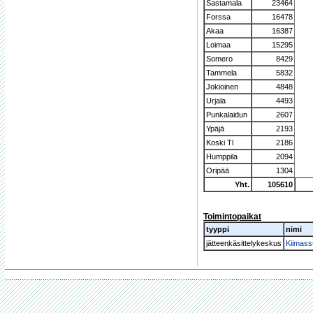
Sastamala
23464
Forssa
16478
Akaa
16387
Loimaa
15295
Somero
8429
Tammela
5832
Jokioinen
4848
Urjala
4493
Punkalaidun
2607
Ypäjä
2193
Koski Tl
2186
Humppila
2094
Oripää
1304
Yht.
105610
Toimintopaikat
tyyppi
nimi
jätteenkäsittelykeskus
Kiimass