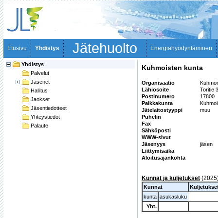
Jätehuolto
Etusivu
Yhdistys
Energiahyödyntäminen
Yhdistys
Kuhmoisten kunta
Palvelut
Jäsenet
Organisaatio
Kuhmoi
Lähiosoite
Toritie
Hallitus
Postinumero
17800
Jaokset
Paikkakunta
Kuhmo
Jäsentiedotteet
Jätelaitostyyppi
muu
Yhteystiedot
Puhelin
Fax
Palaute
Sähköposti
WWW-sivut
Jäsenyys
jäsen
Liittymisaika
Aloitusajankohta
Kunnat ja kuljetukset
(2025
Kunnat
Kuljetukse
kunta
asukasluku
Yht.