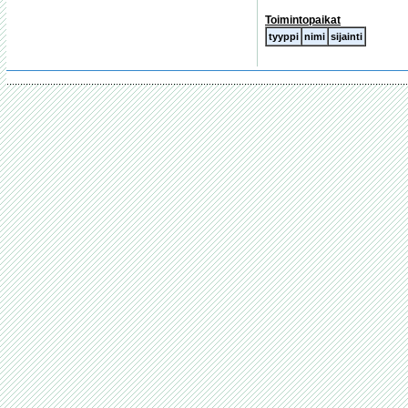
Toimintopaikat
tyyppi
nimi
sijainti