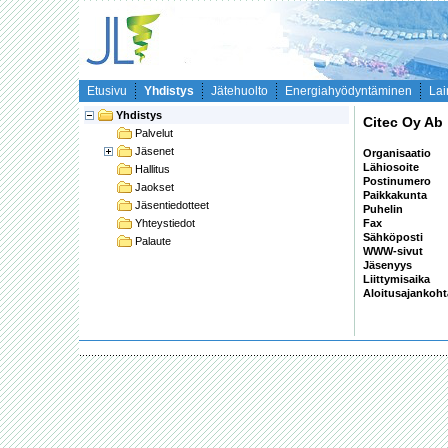
Etusivu
Yhdistys
Jätehuolto
Energiahyödyntäminen
Lai
Yhdistys
Citec Oy Ab
Palvelut
Jäsenet
Organisaatio
Lähiosoite
Hallitus
Postinumero
Jaokset
Paikkakunta
Jäsentiedotteet
Puhelin
Yhteystiedot
Fax
Sähköposti
Palaute
WWW-sivut
Jäsenyys
Liittymisaika
Aloitusajankoh