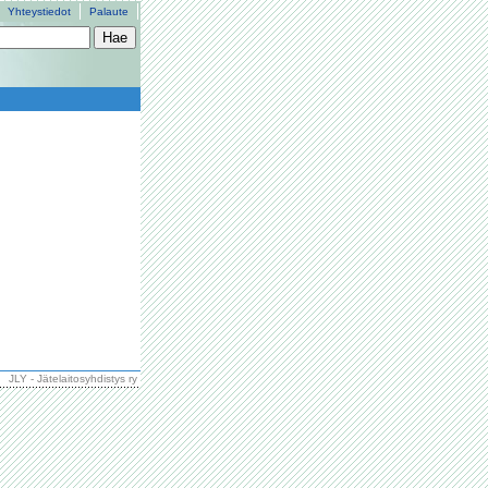
Yhteystiedot
Palaute
JLY - Jätelaitosyhdistys ry