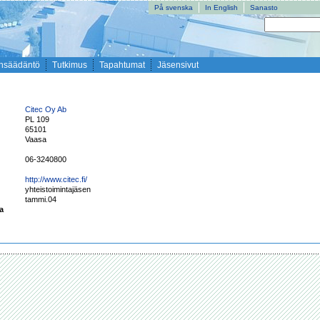
På svenska
In English
Sanasto
nsäädäntö
Tutkimus
Tapahtumat
Jäsensivut
Citec Oy Ab
PL 109
65101
Vaasa
06-3240800
http://www.citec.fi/
yhteistoimintajäsen
tammi.04
ta