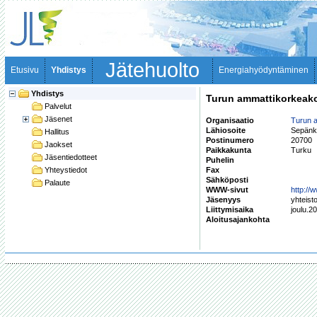
Jätehuolto
Etusivu
Yhdistys
Energiahyödyntäminen
Yhdistys
Turun ammattikorkeakou
Palvelut
Jäsenet
Organisaatio
Turun a
Lähiosoite
Sepänk
Hallitus
Postinumero
20700
Jaokset
Paikkakunta
Turku
Jäsentiedotteet
Puhelin
Yhteystiedot
Fax
Sähköposti
Palaute
WWW-sivut
http://
Jäsenyys
yhteist
Liittymisaika
joulu.2
Aloitusajankohta