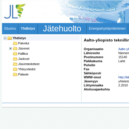
Jätehuolto
Etusivu
Yhdistys
Energiahyödyntäminen
Yhdistys
Aalto-yliopisto teknill
Palvelut
Jäsenet
Organisaatio
Aalto-yl
Lähiosoite
Niemen
Hallitus
Postinumero
15140
Jaokset
Paikkakunta
Lahti
Jäsentiedotteet
Puhelin
Yhteystiedot
Fax
Sähköposti
Palaute
WWW-sivut
http://lah
Jäsenyys
yhteist
Liittymisaika
2.2010
Aloitusajankohta