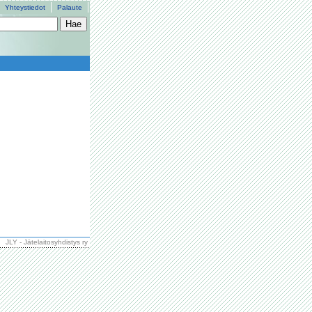
Yhteystiedot
Palaute
JLY - Jätelaitosyhdistys ry