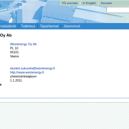
På svenska
In English
Sanasto
nsäädäntö
Tutkimus
Tapahtumat
Jäsensivut
 Oy Ab
Westenergy Oy Ab
PL 10
65101
Vaasa
etunimi.sukunimi@westenergy.fi
http://www.westenergy.fi
yhteistoimintajäsen
1.1.2011
ta