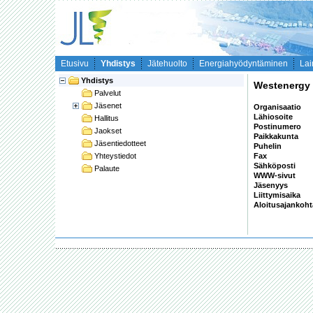
Etusivu
Yhdistys
Jätehuolto
Energiahyödyntäminen
Lai
Yhdistys
Westenergy
Palvelut
Jäsenet
Organisaatio
Lähiosoite
Hallitus
Postinumero
Jaokset
Paikkakunta
Jäsentiedotteet
Puhelin
Yhteystiedot
Fax
Sähköposti
Palaute
WWW-sivut
Jäsenyys
Liittymisaika
Aloitusajankoh