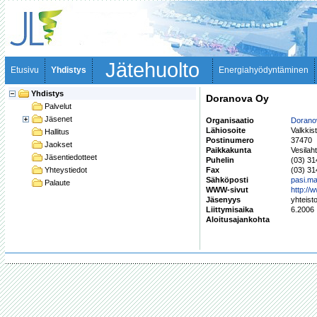
Jätehuolto
Etusivu
Yhdistys
Energiahyödyntäminen
Yhdistys
Doranova Oy
Palvelut
Jäsenet
Organisaatio
Dorano
Lähiosoite
Valkkis
Hallitus
Postinumero
37470
Jaokset
Paikkakunta
Vesilah
Jäsentiedotteet
Puhelin
(03) 31
Yhteystiedot
Fax
(03) 3
Sähköposti
pasi.m
Palaute
WWW-sivut
http://
Jäsenyys
yhteist
Liittymisaika
6.2006
Aloitusajankohta