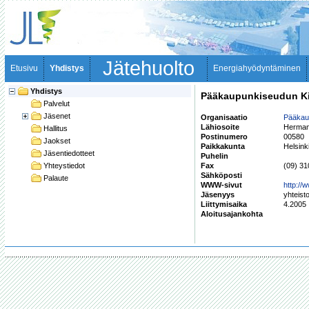
Jätehuolto
Etusivu
Yhdistys
Energiahyödyntäminen
Yhdistys
Pääkaupunkiseudun Ki
Palvelut
Jäsenet
Organisaatio
Pääkau
Lähiosoite
Hermann
Hallitus
Postinumero
00580
Jaokset
Paikkakunta
Helsink
Jäsentiedotteet
Puhelin
Yhteystiedot
Fax
(09) 3
Sähköposti
Palaute
WWW-sivut
http://
Jäsenyys
yhteist
Liittymisaika
4.2005
Aloitusajankohta