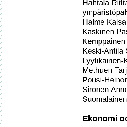
Hahtala Riitt
ympäristöpal
Halme Kaisa,
Kaskinen Pa
Kemppainen S
Keski-Antila
Lyytikäinen-
Methuen Tarj
Pousi-Heinon
Sironen Ann
Suomalainen
Ekonomi oc