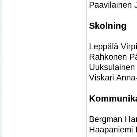
Paavilainen 
Skolning
Leppälä Virp
Rahkonen Päi
Uuksulainen 
Viskari Anna
Kommunika
Bergman Han
Haapaniemi K