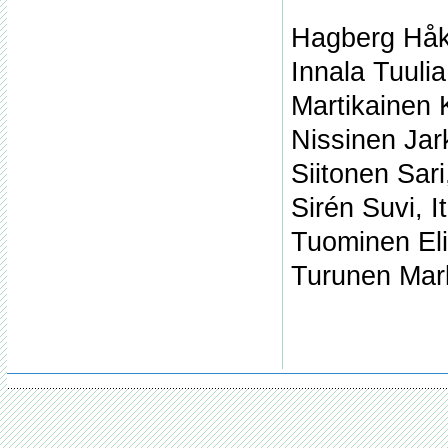
Hagberg Håk
Innala Tuuli
Martikainen 
Nissinen Jar
Siitonen Sari
Sirén Suvi, 
Tuominen El
Turunen Mark