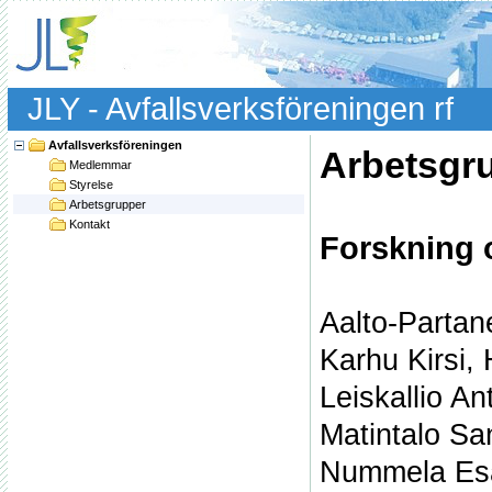
JLY - Avfallsverksföreningen rf
Avfallsverksföreningen
Arbetsgr
Medlemmar
Styrelse
Arbetsgrupper
Kontakt
Forskning 
Aalto-Parta
Karhu Kirsi,
Leiskallio An
Matintalo S
Nummela Esa