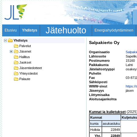
Jätehuolto
Etusivu
Yhdistys
Energiahyödyntäminen
Yhdistys
Salpakierto Oy
Palvelut
Jäsenet
Organisaatio
Salpaki
Lähiosoite
Sapelik
Hallitus
Postinumero
15160
Jaokset
Paikkakunta
Lahti
Jäsentiedotteet
Jätelaitostyyppi
osakey
Yhteystiedot
Puhelin
Fax
03-871
Palaute
Sähköposti
WWW-sivut
https://
Jäsenyys
jäsen
Liittymisaika
Aloitusajankohta
Kunnat ja kuljetukset
(2025
Kunnat
Kuljetuks
kunta
asukasluku
Hollola
22849
Yht.
22849