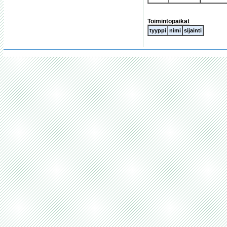
Toimintopaikat
tyyppi
nimi
sijainti