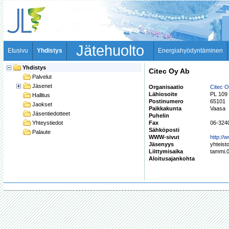
Jätehuolto
Etusivu
Yhdistys
Energiahyödyntäminen
Yhdistys
Citec Oy Ab
Palvelut
Jäsenet
Organisaatio
Citec O
Lähiosoite
PL 109
Hallitus
Postinumero
65101
Jaokset
Paikkakunta
Vaasa
Jäsentiedotteet
Puhelin
Yhteystiedot
Fax
06-324
Sähköposti
Palaute
WWW-sivut
http://w
Jäsenyys
yhteist
Liittymisaika
tammi.
Aloitusajankohta