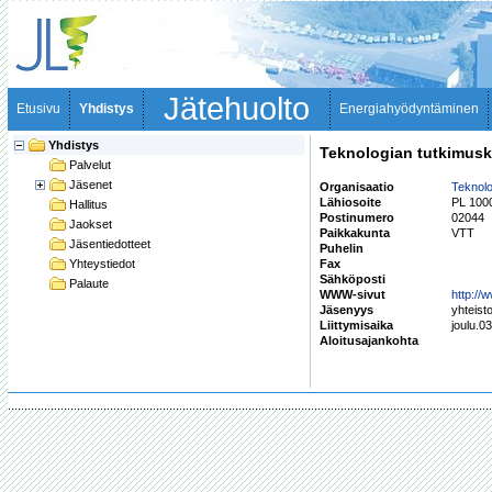
Jätehuolto
Etusivu
Yhdistys
Energiahyödyntäminen
Yhdistys
Teknologian tutkimus
Palvelut
Jäsenet
Organisaatio
Teknol
Lähiosoite
PL 100
Hallitus
Postinumero
02044
Jaokset
Paikkakunta
VTT
Jäsentiedotteet
Puhelin
Yhteystiedot
Fax
Sähköposti
Palaute
WWW-sivut
http://w
Jäsenyys
yhteist
Liittymisaika
joulu.0
Aloitusajankohta