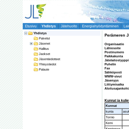
Etusivu
Yhdistys
Jätehuolto
Energiahyödyntäminen
Lai
Yhdistys
Perämeren J
Palvelut
Jäsenet
Organisaatio
Lähiosoite
Hallitus
Postinumero
Jaokset
Paikkakunta
Jäsentiedotteet
Jätelaitostyypp
Yhteystiedot
Puhelin
Fax
Palaute
Sähköposti
WWW-sivut
Jäsenyys
Liittymisaika
Aloitusajankoh
Kunnat ja kulj
Kunnat
kunta
asu
Tornio
Kemi
Keminmaa