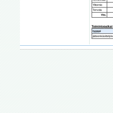
Ylitornio
Tervola
Yht.
Toimintopaikat
tyyppi
jätteenkäsittely