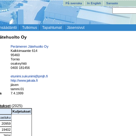
På svenska
In English
Sanasto
nsäädäntö
Tutkimus
Tapahtumat
Jäsensivut
ätehuolto Oy
Perämeren Jätehuolto Oy
Kalkkimaantie 614
95460
Tornio
i
osakeyhtiö
0400 181456
etunimi.sukunimi@pmjh.fi
http://www.jakala.fi
jäsen
tammi.01
ta
7.4.1999
etukset
(2025)
Kuljetukset
kasluku
20959
19402
7604