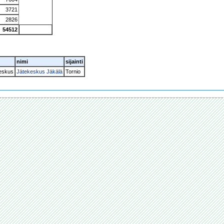
3721
2826
54512
nimi
sijainti
keskus
Jätekeskus Jäkälä
Tornio