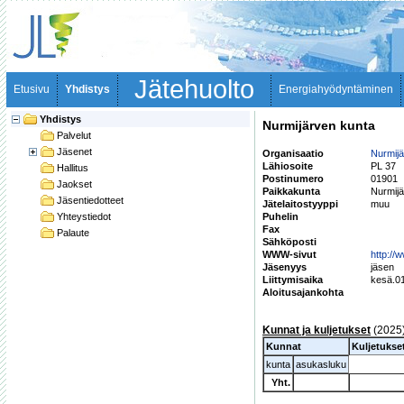
Jätehuolto
Etusivu
Yhdistys
Energiahyödyntäminen
Yhdistys
Nurmijärven kunta
Palvelut
Jäsenet
Organisaatio
Nurmijä
Lähiosoite
PL 37
Hallitus
Postinumero
01901
Jaokset
Paikkakunta
Nurmijä
Jäsentiedotteet
Jätelaitostyyppi
muu
Yhteystiedot
Puhelin
Fax
Palaute
Sähköposti
WWW-sivut
http://
Jäsenyys
jäsen
Liittymisaika
kesä.0
Aloitusajankohta
Kunnat ja kuljetukset
(2025
Kunnat
Kuljetukse
kunta
asukasluku
Yht.