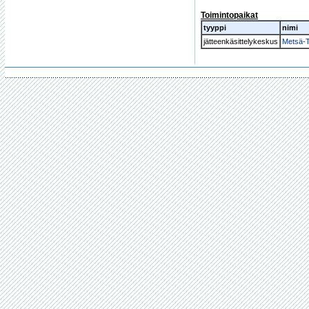
Toimintopaikat
tyyppi
nimi
jätteenkäsittelykeskus
Metsä-