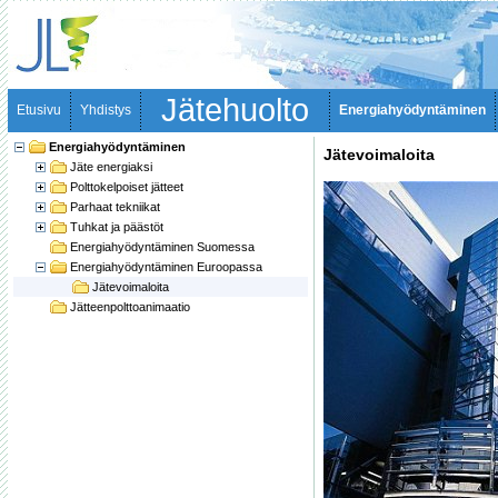
Jätehuolto
Etusivu
Yhdistys
Energiahyödyntäminen
Energiahyödyntäminen
Jätevoimaloita
Jäte energiaksi
Polttokelpoiset jätteet
Parhaat tekniikat
Tuhkat ja päästöt
Energiahyödyntäminen Suomessa
Energiahyödyntäminen Euroopassa
Jätevoimaloita
Jätteenpolttoanimaatio