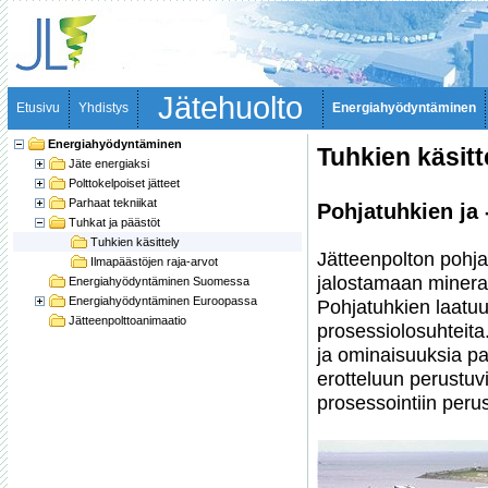
Jätehuolto
Etusivu
Yhdistys
Energiahyödyntäminen
Energiahyödyntäminen
Tuhkien käsitt
Jäte energiaksi
Polttokelpoiset jätteet
Parhaat tekniikat
Pohjatuhkien ja 
Tuhkat ja päästöt
Tuhkien käsittely
Jätteenpolton pohja
Ilmapäästöjen raja-arvot
jalostamaan mineraa
Energiahyödyntäminen Suomessa
Energiahyödyntäminen Euroopassa
Pohjatuhkien laatuu
Jätteenpolttoanimaatio
prosessiolosuhteita
ja ominaisuuksia p
erotteluun perustuvi
prosessointiin perus