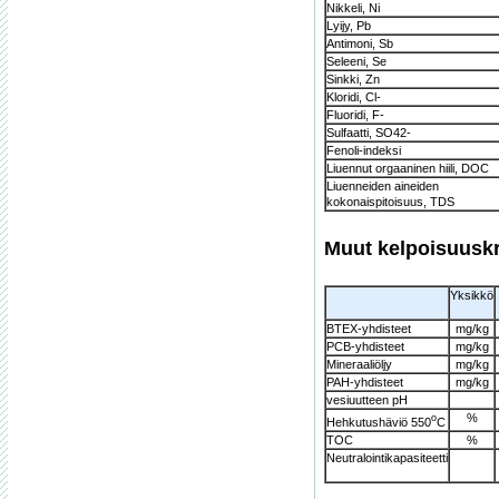
Nikkeli, Ni
Lyijy, Pb
Antimoni, Sb
Seleeni, Se
Sinkki, Zn
Kloridi, Cl-
Fluoridi, F-
Sulfaatti, SO42-
Fenoli-indeksi
Liuennut orgaaninen hiili, DOC
Liuenneiden aineiden
kokonaispitoisuus, TDS
Muut kelpoisuuskri
Yksikkö
BTEX-yhdisteet
mg/kg
PCB-yhdisteet
mg/kg
Mineraaliöljy
mg/kg
PAH-yhdisteet
mg/kg
vesiuutteen pH
%
o
Hehkutushäviö 550
C
TOC
%
Neutralointikapasiteetti