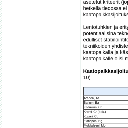
asetetut kriteerit (
hetkellä tiedossa e
kaatopaikkasijoituks
Lentotuhkien ja eri
potentiaalisina tek
edulliset stabiloint
tekniikoiden yhdiste
kaatopaikalla ja käs
kaatopaikalle olisi 
Kaatopaikkasijoit
10)
Arseeni, As
Barium, Ba
Kadmium, Cd
Kromi, Cr (kok.)
Kupari, Cu
Elohopea, Hg
Molybdeeni, Mo