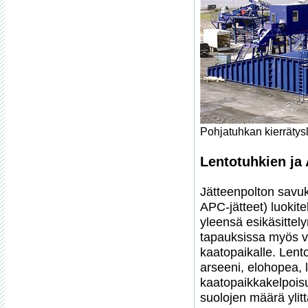
Pohjatuhkan kierrätysl
Lentotuhkien ja 
Jätteenpolton savuk
APC-jätteet) luokite
yleensä esikäsittelyn
tapauksissa myös va
kaatopaikalle. Lento
arseeni, elohopea, l
kaatopaikkakelpoisu
suolojen määrä ylitt